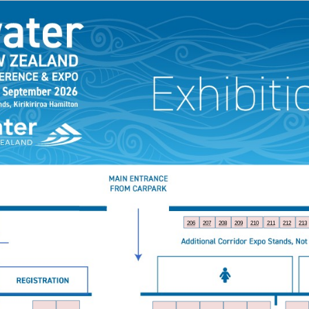
206
207
208
209
210
211
212
213