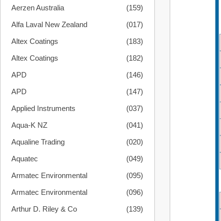
Aerzen Australia
(159)
Alfa Laval New Zealand
(017)
Altex Coatings
(183)
Altex Coatings
(182)
APD
(146)
APD
(147)
Applied Instruments
(037)
Aqua-K NZ
(041)
Aqualine Trading
(020)
Aquatec
(049)
Armatec Environmental
(095)
Armatec Environmental
(096)
Arthur D. Riley & Co
(139)