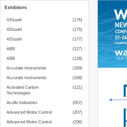
Exhibitors
43South
(176)
43South
(175)
43South
(177)
ABB
(127)
ABB
(128)
Accurate Instruments
(169)
Accurate Instruments
(168)
Activated Carbon
(121)
Technologies
Acuflo Industries
(057)
Advanced Motor Control
(207)
Advanced Motor Control
(206)