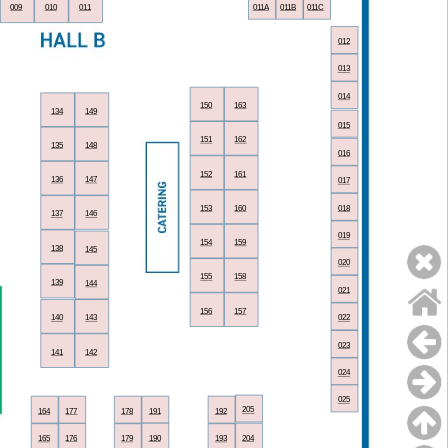
009
010
011
011A
011B
011C
012
013
014
150
163
134
149
015
151
162
135
148
016
152
161
136
147
017
153
160
018
137
146
019
154
159
138
145
020
155
158
139
144
021
156
157
140
143
022
023
141
142
024
025
205
164
177
178
191
192
176
190
204
165
179
193