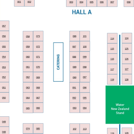
001
002
003
004
005
006
007
008
057
056
073
086
101
058
124
114
055
059
072
100
087
115
125
060
071
088
054
099
116
126
061
070
089
098
053
127
117
052
062
097
069
090
128
118
051
063
068
091
096
050
064
067
092
095
066
093
094
065
049
074
085
102
113
048
129
119