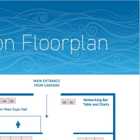
214
215
216
217